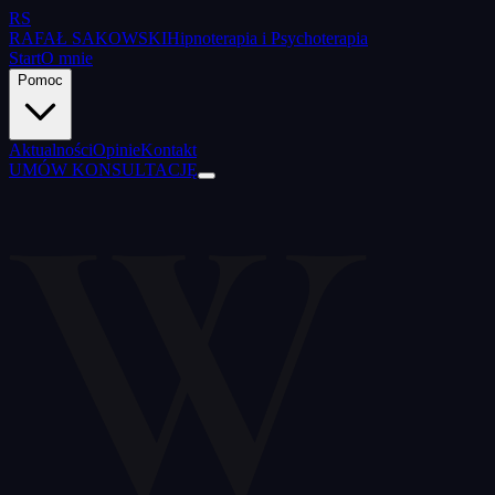
RS
RAFAŁ SAKOWSKI
Hipnoterapia i Psychoterapia
Start
O mnie
Pomoc
W
Aktualności
Opinie
Kontakt
UMÓW KONSULTACJĘ