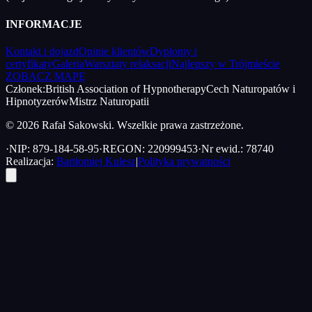
INFORMACJE
Kontakt i dojazd
Opinie klientów
Dyplomy i
certyfikaty
Galeria
Warsztaty relaksacji
Najlepszy w Trójmieście
ZOBACZ MAPĘ
Członek:
British Association of Hypnotherapy
Cech Naturopatów i
Hipnotyzerów
Mistrz Naturopatii
© 2026 Rafał Sakowski. Wszelkie prawa zastrzeżone.
·
NIP: 879-184-58-95
·
REGON: 220999453
·
Nr ewid.: 78740
Realizacja:
Bartłomiej Kulesz
|
Polityka prywatności