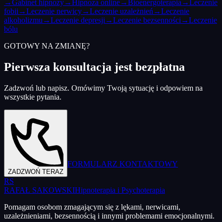
→
Gabinet hipnozy
→
Hipnoza online
→
Bioenergoterapia
→
Leczenie
fobii
→
Leczenie nerwicy
→
Leczenie uzależnień
→
Leczenie
alkoholizmu
→
Leczenie depresji
→
Leczenie bezsenności
→
Leczenie
bólu
GOTOWY NA ZMIANĘ?
Pierwsza konsultacja jest bezpłatna
Zadzwoń lub napisz. Omówimy Twoją sytuację i odpowiem na
wszystkie pytania.
FORMULARZ KONTAKTOWY
ZADZWOŃ TERAZ
RS
RAFAŁ SAKOWSKI
Hipnoterapia i Psychoterapia
Pomagam osobom zmagającym się z lękami, nerwicami,
uzależnieniami, bezsennością i innymi problemami emocjonalnymi.