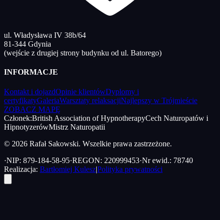
ul. Władysława IV 38b/64
81-344 Gdynia
(wejście z drugiej strony budynku od ul. Batorego)
INFORMACJE
Kontakt i dojazd
Opinie klientów
Dyplomy i
certyfikaty
Galeria
Warsztaty relaksacji
Najlepszy w Trójmieście
ZOBACZ MAPĘ
Członek:
British Association of Hypnotherapy
Cech Naturopatów i
Hipnotyzerów
Mistrz Naturopatii
© 2026 Rafał Sakowski. Wszelkie prawa zastrzeżone.
·
NIP: 879-184-58-95
·
REGON: 220999453
·
Nr ewid.: 78740
Realizacja:
Bartłomiej Kulesz
|
Polityka prywatności