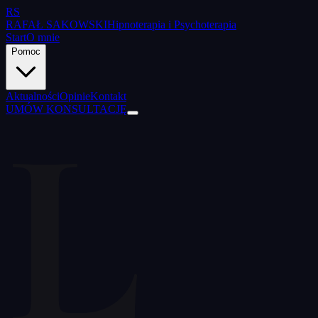
RS
RAFAŁ SAKOWSKI
Hipnoterapia i Psychoterapia
Start
O mnie
Pomoc
L
Aktualności
Opinie
Kontakt
UMÓW KONSULTACJĘ