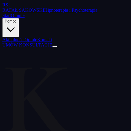
RS
RAFAŁ SAKOWSKI
Hipnoterapia i Psychoterapia
Start
O mnie
Pomoc
K
Aktualności
Opinie
Kontakt
UMÓW KONSULTACJĘ