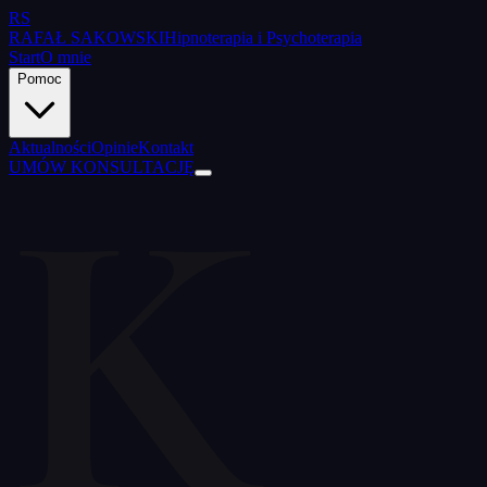
RS
RAFAŁ SAKOWSKI
Hipnoterapia i Psychoterapia
Start
O mnie
Pomoc
K
Aktualności
Opinie
Kontakt
UMÓW KONSULTACJĘ