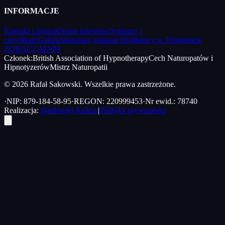
INFORMACJE
Kontakt i dojazd
Opinie klientów
Dyplomy i
certyfikaty
Galeria
Warsztaty relaksacji
Najlepszy w Trójmieście
ZOBACZ MAPĘ
Członek:
British Association of Hypnotherapy
Cech Naturopatów i
Hipnotyzerów
Mistrz Naturopatii
© 2026 Rafał Sakowski. Wszelkie prawa zastrzeżone.
·
NIP: 879-184-58-95
·
REGON: 220999453
·
Nr ewid.: 78740
Realizacja:
Bartłomiej Kulesz
|
Polityka prywatności