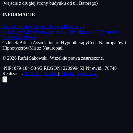
(wejście z drugiej strony budynku od ul. Batorego)
INFORMACJE
Kontakt i dojazd
Opinie klientów
Dyplomy i
certyfikaty
Galeria
Warsztaty relaksacji
Najlepszy w Trójmieście
ZOBACZ MAPĘ
Członek:
British Association of Hypnotherapy
Cech Naturopatów i
Hipnotyzerów
Mistrz Naturopatii
© 2026 Rafał Sakowski. Wszelkie prawa zastrzeżone.
·
NIP: 879-184-58-95
·
REGON: 220999453
·
Nr ewid.: 78740
Realizacja:
Bartłomiej Kulesz
|
Polityka prywatności