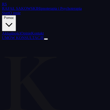
RS
RAFAŁ SAKOWSKI
Hipnoterapia i Psychoterapia
Start
O mnie
Pomoc
K
Aktualności
Opinie
Kontakt
UMÓW KONSULTACJĘ